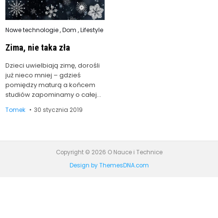
Posted
Nowe technologie
,
Dom
,
Lifestyle
in
Zima, nie taka zła
Dzieci uwielbiają zimę, dorośli
już nieco mniej – gdzieś
pomiędzy maturą a końcem
studiów zapominamy o całej…
Tomek
30 stycznia 2019
Copyright © 2026 O Nauce i Technice
Design by ThemesDNA.com