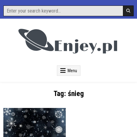
Skip
Search
to
for:
content
O Nauce i Technice
Enjey
Menu
Tag:
śnieg