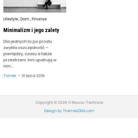
Posted
Lifestyle
,
Dom
,
Finanse
in
Minimalizm i jego zalety
Dla jednych to po prostu
zwykła oszczędność –
pieniędzy, czasu a także
przestrzeni. Inni upatrują w
nim…
Tomek
31 lipca 2019
Copyright © 2026 O Nauce i Technice
Design by ThemesDNA.com