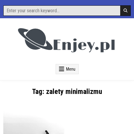
Skip
Search
to
for:
content
O Nauce i Technice
Enjey
Menu
Tag:
zalety minimalizmu