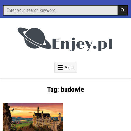
Skip
Search
to
for:
content
O Nauce i Technice
Enjey
Menu
Tag:
budowle