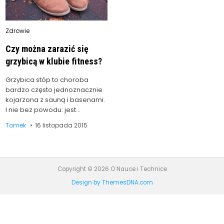
Posted
Zdrowie
in
Czy można zarazić się
grzybicą w klubie fitness?
Grzybica stóp to choroba
bardzo często jednoznacznie
kojarzona z sauną i basenami.
I nie bez powodu: jest…
Tomek
16 listopada 2015
Copyright © 2026 O Nauce i Technice
Design by ThemesDNA.com