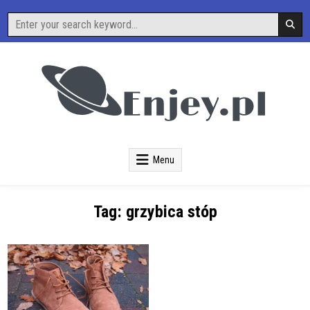
Skip
Search
to
for:
content
O Nauce i Technice
Enjey
Menu
Tag:
grzybica stóp