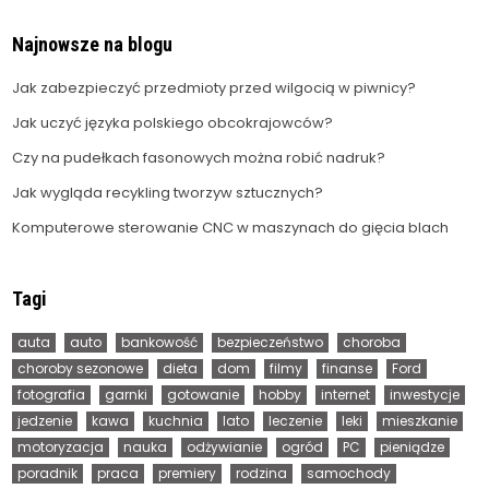
Najnowsze na blogu
Jak zabezpieczyć przedmioty przed wilgocią w piwnicy?
Jak uczyć języka polskiego obcokrajowców?
Czy na pudełkach fasonowych można robić nadruk?
Jak wygląda recykling tworzyw sztucznych?
Komputerowe sterowanie CNC w maszynach do gięcia blach
Tagi
auta
auto
bankowość
bezpieczeństwo
choroba
choroby sezonowe
dieta
dom
filmy
finanse
Ford
fotografia
garnki
gotowanie
hobby
internet
inwestycje
jedzenie
kawa
kuchnia
lato
leczenie
leki
mieszkanie
motoryzacja
nauka
odżywianie
ogród
PC
pieniądze
poradnik
praca
premiery
rodzina
samochody