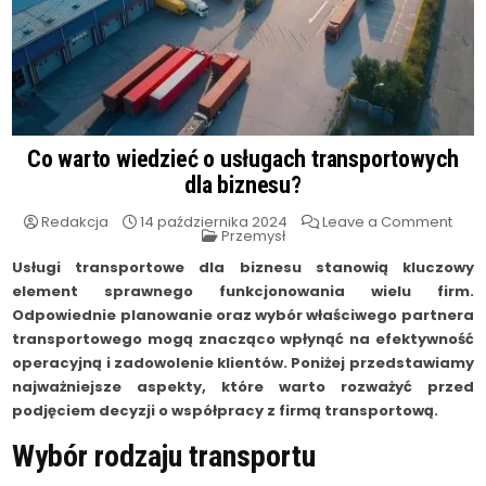
Co warto wiedzieć o usługach transportowych
dla biznesu?
on
Redakcja
14 października 2024
Leave a Comment
Posted
Co
Przemysł
in
wart
wied
Usługi transportowe dla biznesu stanowią kluczowy
o
element sprawnego funkcjonowania wielu firm.
usłu
tran
Odpowiednie planowanie oraz wybór właściwego partnera
dla
bizn
transportowego mogą znacząco wpłynąć na efektywność
operacyjną i zadowolenie klientów. Poniżej przedstawiamy
najważniejsze aspekty, które warto rozważyć przed
podjęciem decyzji o współpracy z firmą transportową.
Wybór rodzaju transportu