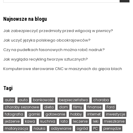
for:
Najnowsze na blogu
Jak zabezpieczyć przedmioty przed wilgocią w piwnicy?
Jak uczyć języka polskiego obcokrajowców?
Czy na pudełkach fasonowych można robić nadruk?
Jak wygląda recykling tworzyw sztucznych?
Komputerowe sterowanie CNC w maszynach do gięcia blach
Tagi
auta
auto
bankowość
bezpieczeństwo
choroba
choroby sezonowe
dieta
dom
filmy
finanse
Ford
fotografia
garnki
gotowanie
hobby
internet
inwestycje
jedzenie
kawa
kuchnia
lato
leczenie
leki
mieszkanie
motoryzacja
nauka
odżywianie
ogród
PC
pieniądze