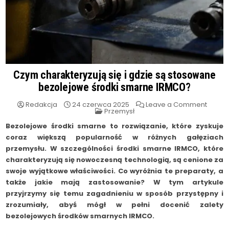
Czym charakteryzują się i gdzie są stosowane
bezolejowe środki smarne IRMCO?
on
Redakcja
24 czerwca 2025
Leave a Comment
Posted
Czym
Przemysł
in
charak
się
Bezolejowe środki smarne to rozwiązanie, które zyskuje
i
coraz większą popularność w różnych gałęziach
gdzie
są
przemysłu. W szczególności środki smarne IRMCO, które
stoso
bezol
charakteryzują się nowoczesną technologią, są cenione za
środki
smarn
swoje wyjątkowe właściwości. Co wyróżnia te preparaty, a
IRMCO
także jakie mają zastosowanie? W tym artykule
przyjrzymy się temu zagadnieniu w sposób przystępny i
zrozumiały, abyś mógł w pełni docenić zalety
bezolejowych środków smarnych IRMCO.