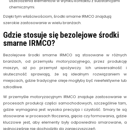
uszkodzenia elementów w wyniku kontaktu z substancjami
chemicznymi.
Dzięki tym właściwościom, środki smarne IRMCO znajdują
szerokie zastosowanie w wielu branżach.
Gdzie stosuje się bezolejowe środki
smarne IRMCO?
Bezolejowe środki smarne IRMCO są stosowane w różnych
branżach, od przemysłu motoryzacyjnego, przez produkcję
maszyn, aż po przemysł spożywczy. Ich uniwersalność i
skuteczność sprawiają, że są idealnym rozwiązaniem w
miejscach, gdzie tradycyjne oleje mogłyby być nieefektywne lub
szkodliwe.
W przemyśle motoryzacyjnym IRMCO znajduje zastosowanie w
procesach produkcji części samochodowych, szczególnie tam,
gdzie wymagana jest wysoka precyzja i czystość. Smary te są
stosowane w procesach tłoczenia, gięcia czy formowania, gdzie
kluczowe jest, aby elementy były odpowiednio smarowane, a
jednocześnie nie dochodziło do zanieczyszczeń.