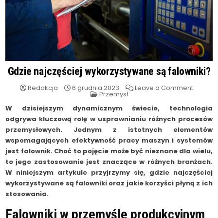
Gdzie najczęściej wykorzystywane są falowniki?
on
Redakcja
6 grudnia 2023
Leave a Comment
Posted
Gdzie
Przemysł
in
najczęś
wykorz
W dzisiejszym dynamicznym świecie, technologia
są
odgrywa kluczową rolę w usprawnianiu różnych procesów
falownik
przemysłowych. Jednym z istotnych elementów
wspomagających efektywność pracy maszyn i systemów
jest falownik. Choć to pojęcie może być nieznane dla wielu,
to jego zastosowanie jest znaczące w różnych branżach.
W niniejszym artykule przyjrzymy się, gdzie najczęściej
wykorzystywane są falowniki oraz jakie korzyści płyną z ich
stosowania.
Falowniki w przemyśle produkcyjnym