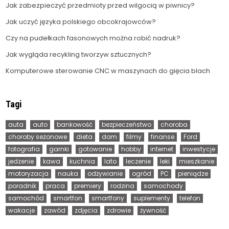
Jak zabezpieczyć przedmioty przed wilgocią w piwnicy?
Jak uczyć języka polskiego obcokrajowców?
Czy na pudełkach fasonowych można robić nadruk?
Jak wygląda recykling tworzyw sztucznych?
Komputerowe sterowanie CNC w maszynach do gięcia blach
Tagi
auta
auto
bankowość
bezpieczeństwo
choroba
choroby sezonowe
dieta
dom
filmy
finanse
Ford
fotografia
garnki
gotowanie
hobby
internet
inwestycje
jedzenie
kawa
kuchnia
lato
leczenie
leki
mieszkanie
motoryzacja
nauka
odżywianie
ogród
PC
pieniądze
poradnik
praca
premiery
rodzina
samochody
samochód
smartfon
smartfony
suplementy
telefon
wakacje
zawód
zdjęcia
zdrowie
żywność