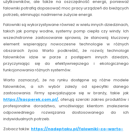
użytkowników, ale także na oszczędność energii, ponieważ
falowniki potrafią dopasować moc pracy urządzeń do bieżących
potrzeb, eliminując nadmierne zużycie energii.
Falowniki są wykorzystywane również w wielu innych dziedzinach,
takich jak pompy wodne, systemy pomp ciepła czy windy. Ich
wszechstronne zastosowanie sprawia, że stanowią kluczowy
element wspierający nowoczesne technologie w różnych
obszarach życia. Warto podkreślić, że rozwój technologii
falowników idzie w parze z postępem innych dziedzin,
przyczyniając się do efektywniejszego i ekologicznego
funkcjonowania różnych systemów.
Warto zaznaczyć, że na rynku dostępne są różne modele
falowników, a ich wybór zależy od specyfiki danego
zastosowania. Firmy specjalizujące się w branży, takie jak
https://kacperek.com.pl/
, oferują szeroki zakres produktów i
profesjonalne doradztwo, umożliwiając klientom znalezienie
odpowiedniego rozwiązania dostosowanego do ich
indywidualnych potrzeb.
Zobacz także:
https://nadeptaku.pl/falowniki-co-warto-