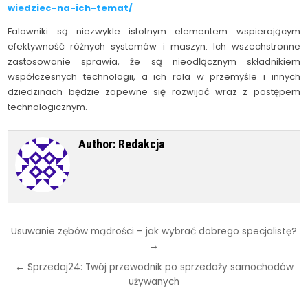
wiedziec-na-ich-temat/
Falowniki są niezwykle istotnym elementem wspierającym
efektywność różnych systemów i maszyn. Ich wszechstronne
zastosowanie sprawia, że są nieodłącznym składnikiem
współczesnych technologii, a ich rola w przemyśle i innych
dziedzinach będzie zapewne się rozwijać wraz z postępem
technologicznym.
Author:
Redakcja
Nawigacja
Usuwanie zębów mądrości – jak wybrać dobrego specjalistę?
→
wpisu
← Sprzedaj24: Twój przewodnik po sprzedaży samochodów
używanych