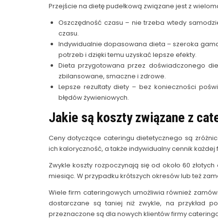
Przejście na dietę pudełkową związane jest z wielom
Oszczędność czasu – nie trzeba wtedy samodzi
czasu.
Indywidualnie dopasowana dieta – szeroka gama
potrzeb i dzięki temu uzyskać lepsze efekty.
Dieta przygotowana przez doświadczonego diete
zbilansowane, smaczne i zdrowe.
Lepsze rezultaty diety – bez konieczności poświ
błędów żywieniowych.
Jakie są koszty związane z ca
Ceny dotyczące cateringu dietetycznego są zróżnico
ich kaloryczność, a także indywidualny cennik każdej 
Zwykle koszty rozpoczynają się od około 60 złotych 
miesiąc. W przypadku krótszych okresów lub też za
Wiele firm cateringowych umożliwia również zamów
dostarczane są taniej niż zwykle, na przykład p
przeznaczone są dla nowych klientów firmy catering