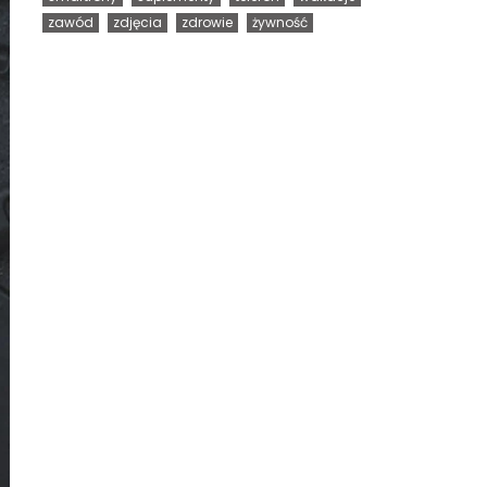
zawód
zdjęcia
zdrowie
żywność