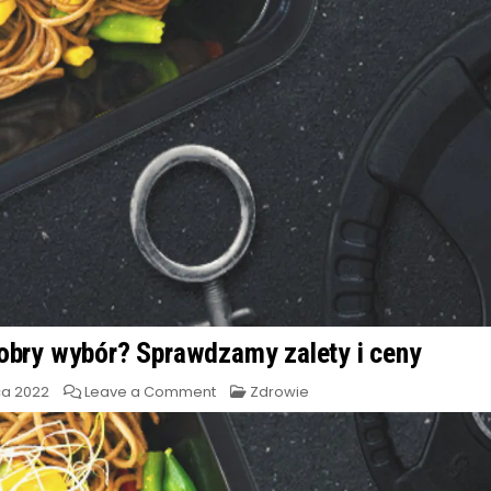
dobry wybór? Sprawdzamy zalety i ceny
on
Posted
a 2022
Leave a Comment
Zdrowie
Dieta
in
pudełkowa
–
czy
to
dobry
wybór?