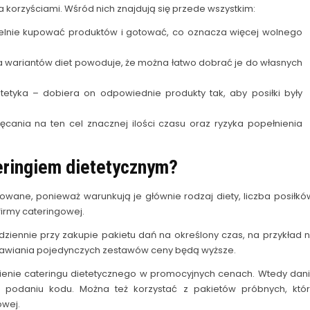
a korzyściami. Wśród nich znajdują się przede wszystkim:
elnie kupować produktów i gotować, co oznacza więcej wolnego
 wariantów diet powoduje, że można łatwo dobrać je do własnych
tyka – dobiera on odpowiednie produkty tak, aby posiłki były
ęcania na ten cel znacznej ilości czasu oraz ryzyka popełnienia
teringiem dietetycznym?
wane, ponieważ warunkują je głównie rodzaj diety, liczba posiłkó
firmy cateringowej.
dziennie przy zakupie pakietu dań na określony czas, na przykład 
mawiania pojedynczych zestawów ceny będą wyższe.
ienie cateringu dietetycznego w promocyjnych cenach. Wtedy dan
o podaniu kodu. Można też korzystać z pakietów próbnych, któ
owej.