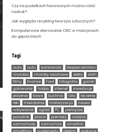
Czy na pudełkach fasonowych można robić
nadruk?
Jak wygląda recykling tworzyw sztucznych?
Komputerowe sterowanie CNC w maszynach
do gięcia blach
Tagi
auta
auto
bankowość
bezpieczeństwo
choroba
choroby sezonowe
dieta
dom
filmy
finanse
Ford
fotografia
garnki
gotowanie
hobby
internet
inwestycje
jedzenie
kawa
kuchnia
lato
leczenie
leki
mieszkanie
motoryzacja
nauka
odżywianie
ogród
PC
pieniądze
poradnik
praca
premiery
rodzina
samochody
samochód
smartfon
smartfony
suplementy
telefon
wakacje