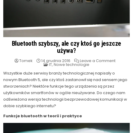
Bluetooth szybszy, ale czy ktoś go jeszcze
używa?
on
Tomek
14 grudnia 2016
Leave a Comment
Posted
Bluetoot
IT
,
Nowe technologie
in
szybszy,
ale
Wszystkie duże serwisy branży technologicznej napisały o
czy
nowym Bluetooth 5, ale czy ktoś zastanowił się nad sensem jego
ktoś
go
stworzeniach? Niektóre funkcje tego urządzenia są przez
jeszcze
używa?
użytkowników smartfonów w ogóle nieużywane. Do czego nam
odświeżona wersja technologii bezprzewodowej komunikacji w
dobie szybkiego internetu?
Funkcje bluetooth w teorii i praktyce