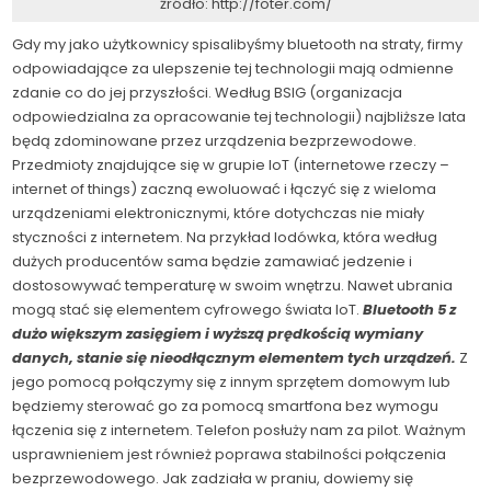
źródło: http://foter.com/
Gdy my jako użytkownicy spisalibyśmy bluetooth na straty, firmy
odpowiadające za ulepszenie tej technologii mają odmienne
zdanie co do jej przyszłości. Według BSIG (organizacja
odpowiedzialna za opracowanie tej technologii) najbliższe lata
będą zdominowane przez urządzenia bezprzewodowe.
Przedmioty znajdujące się w grupie IoT (internetowe rzeczy –
internet of things) zaczną ewoluować i łączyć się z wieloma
urządzeniami elektronicznymi, które dotychczas nie miały
styczności z internetem. Na przykład lodówka, która według
dużych producentów sama będzie zamawiać jedzenie i
dostosowywać temperaturę w swoim wnętrzu. Nawet ubrania
mogą stać się elementem cyfrowego świata IoT.
Bluetooth 5 z
dużo większym zasięgiem i wyższą prędkością wymiany
danych, stanie się nieodłącznym elementem tych urządzeń.
Z
jego pomocą połączymy się z innym sprzętem domowym lub
będziemy sterować go za pomocą smartfona bez wymogu
łączenia się z internetem. Telefon posłuży nam za pilot. Ważnym
usprawnieniem jest również poprawa stabilności połączenia
bezprzewodowego. Jak zadziała w praniu, dowiemy się