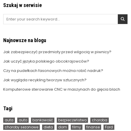
Szukaj w serwisie
Search
for:
Najnowsze na blogu
Jak zabezpieczyć przedmioty przed wilgocią w piwnicy?
Jak uczyć języka polskiego obcokrajowców?
Czy na pudełkach fasonowych można robić nadruk?
Jak wygląda recykling tworzyw sztucznych?
Komputerowe sterowanie CNC w maszynach do gięcia blach
Tagi
auta
auto
bankowość
bezpieczeństwo
choroba
choroby sezonowe
dieta
dom
filmy
finanse
Ford